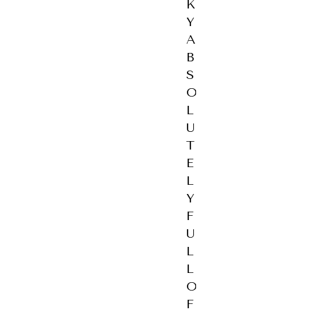
K
Y
A
B
S
O
L
U
T
E
L
Y
F
U
L
L
O
F