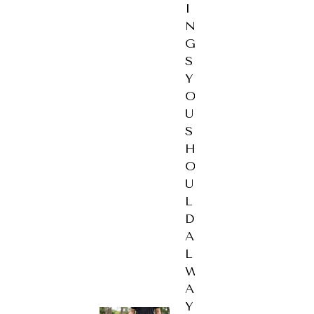
I
N
G
S
Y
O
U
S
H
O
U
L
D
A
L
W
A
Y