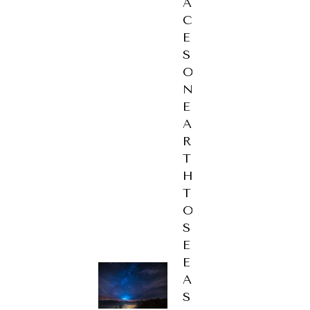
A
C
E
S
O
N
E
A
R
T
H
T
O
S
E
E
A
S